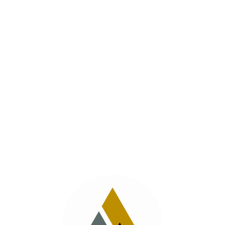
ИНСТИТУТ ГОРНОЙ
ПРОМЫШЛЕННОСТИ
ИНЖИНИРИНГ ГОРНОРУДНЫХ ПРЕДПРИЯТИЙ
ПРОЕКТИРОВАНИЕ С ПРИМЕНЕНИЕМ
ТЕХНОЛОГИИ BIM
О НАС
НАПРАВЛЕНИЯ